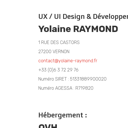
UX / UI Design & Développ
Yolaine RAYMOND
1 RUE DES CASTORS
27200 VERNON
contact@yolaine-raymond.fr
+33 (0)6 3 72 29 76
Numéro SIRET : 51331889900020
Numéro AGESSA : R719820
Hébergement :
OVH